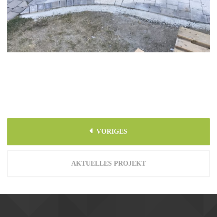
VORIGES
AKTUELLES PROJEKT